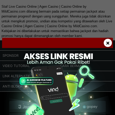
Staf
Live Casino Online | Agen Casino | Casino Online by
MildCasino.com
dilarang bermain pada setiap permainan jackpot atau
permainan progresif dengan uang sungguhan. Mereka juga tidak diizinkan
untuk mengikuti promosi, undian atau kompetisi yang ditawarkan oleh
Live
Casino Online | Agen Casino | Casino Online by MildCasino.com
.
Kebijakan ini diberlakukan untuk memastikan bahwa jackpot dan hadiah
promosi hanya dapat dimenangkan oleh member kami.
×
PERATURAN
KEBIJAKAN PRIVASI
SPONSOR
PERMAINAN FAIR
VIDEO TUTORIAL
CARA BERMAIN
LINK ALTERNATIF
MOBILE
ANTI BLOKIR
Cara Pembayaran: