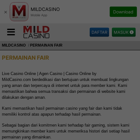
MILDCASINO
×
Download
Mobile App
DAFTAR
MASUK
MILDCASINO
PERMAINAN FAIR
PERMAINAN FAIR
Live Casino Online | Agen Casino | Casino Online by
MildCasino.com
berdedikasi dan bertujuan untuk membuat lingkungan
yang aman dan terpercaya di internet untuk para member kami. Kami
memastikan bahwa semua transaksi dan permainan di website kami
dilakukan dengan aman.
Kami memastikan hasil permainan casino yang fair dan kami tidak
memiliki kontrol atas apapun terhadap hasil permainan.
Sebagai bagian dari komitmen kami terhadap fair gaming, sistem kami
memungkinkan member kami untuk memeriksa histori dari setiap hasil
permainan yang dimainkan.