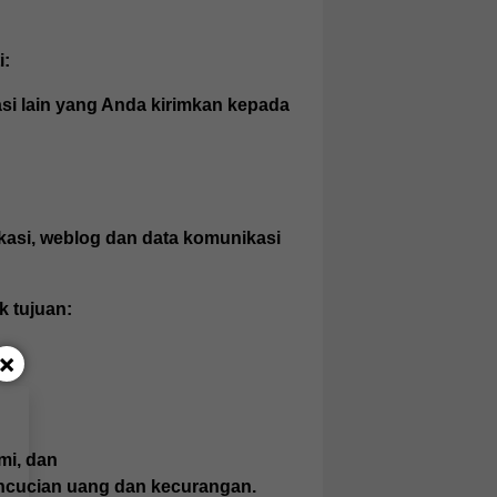
i:
asi lain yang Anda kirimkan kepada
okasi, weblog dan data komunikasi
k tujuan:
×
mi, dan
ncucian uang dan kecurangan.